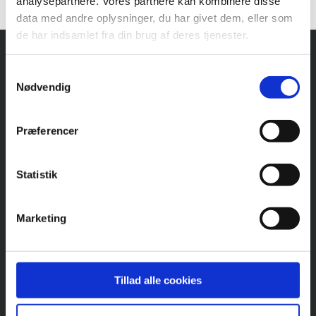
analysepartnere. Vores partnere kan kombinere disse
data med andre oplysninger, du har givet dem, eller som
de har indsamlet fra din brug af deres tjenester.
S
Nødvendig
a
m
t
Præferencer
y
k
k
Statistik
e
v
Marketing
a
l
g
Tillad alle cookies