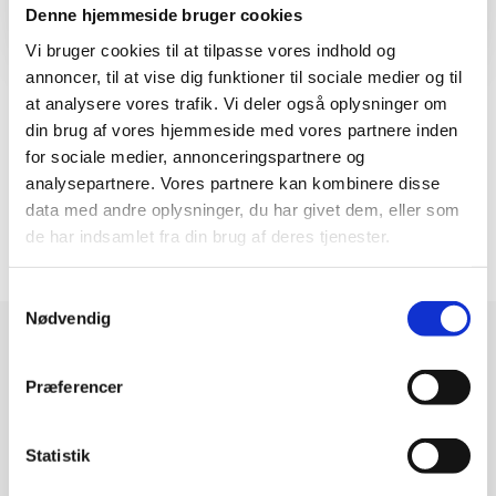
Denne hjemmeside bruger cookies
Vi bruger cookies til at tilpasse vores indhold og
annoncer, til at vise dig funktioner til sociale medier og til
at analysere vores trafik. Vi deler også oplysninger om
din brug af vores hjemmeside med vores partnere inden
for sociale medier, annonceringspartnere og
analysepartnere. Vores partnere kan kombinere disse
data med andre oplysninger, du har givet dem, eller som
de har indsamlet fra din brug af deres tjenester.
S
Nødvendig
a
m
t
Præferencer
Få tips og tricks til digital marketing i
y
k
vores nyhedsbrev
k
Statistik
e