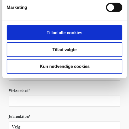
v
Marketing
a
E-mail (arbejde)
*
l
g
Tillad alle cookies
Fornavn
*
Tillad valgte
Efternavn
*
Kun nødvendige cookies
Virksomhed
*
Jobfunktion
*