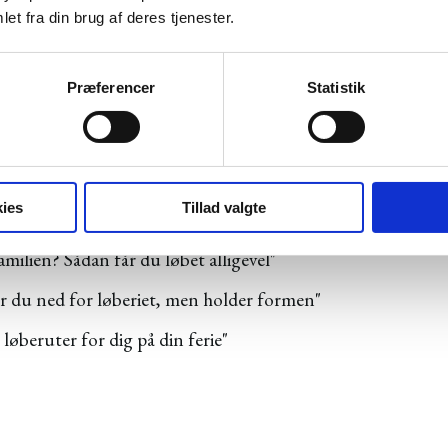
et fra din brug af deres tjenester.
r du sikkert i sne"
Præferencer
Statistik
r i efteråret"
holder dig varm hele vinteren"
ies
Tillad valgte
amilien? Sådan får du løbet alligevel"
er du ned for løberiet, men holder formen"
 løberuter for dig på din ferie"