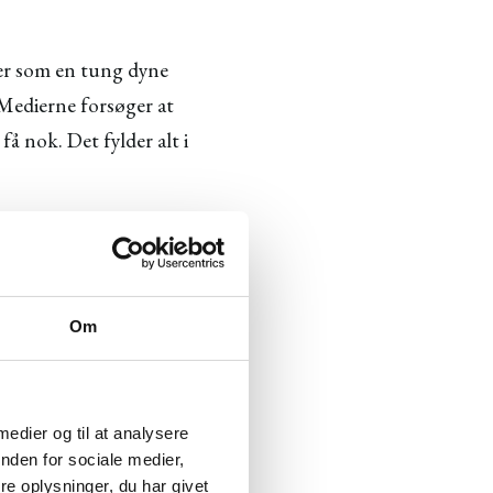
ger som en tung dyne
 Medierne forsøger at
få nok. Det fylder alt i
på nogle indholds-
Om
 alle de typer af
gindlæg til webshoppens
 medier og til at analysere
nden for sociale medier,
e oplysninger, du har givet