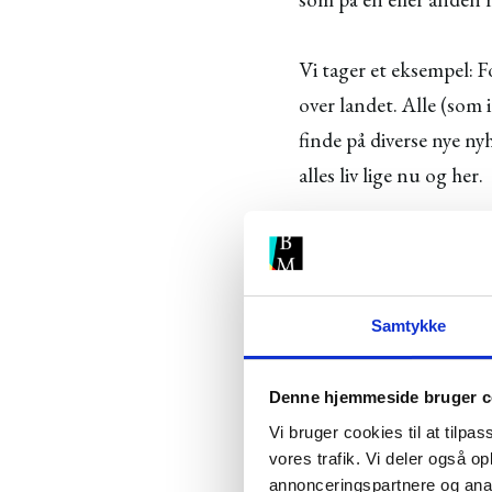
Vi tager et eksempel: 
over landet. Alle (som
finde på diverse nye ny
alles liv lige nu og her.
Hvorfor ikke forsøge 
ideer, der er inspireret 
Samtykke
Forestil dig så også, a
begivenheder igennem, v
Denne hjemmeside bruger c
blog:
Vi bruger cookies til at tilpas
vores trafik. Vi deler også 
annonceringspartnere og anal