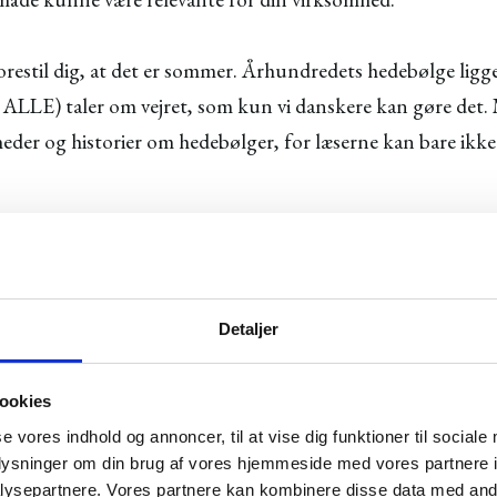
Forestil dig, at det er sommer. Århundredets hedebølge lig
 i ALLE) taler om vejret, som kun vi danskere kan gøre det.
heder og historier om hedebølger, for læserne kan bare ikke 
at snuppe noget af al denne opmærksomhed? Kan du finde 
af vejret?
Detaljer
t du har en webshop, der sælger løbesko. Lad os prøve at køre
i nævnte helt i starten, for at finde ideer til aktuelle blo
ookies
se vores indhold og annoncer, til at vise dig funktioner til sociale
oplysninger om din brug af vores hjemmeside med vores partnere i
ysepartnere. Vores partnere kan kombinere disse data med andr