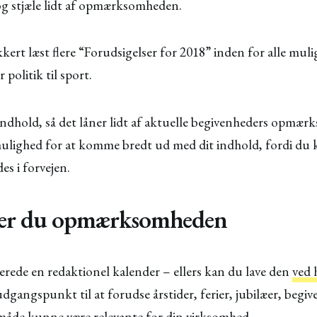
og stjæle lidt af opmærksomheden.
kert læst flere “Forudsigelser for 2018” inden for alle muli
politik til sport.
 indhold, så det låner lidt af aktuelle begivenheders opmæ
mulighed for at komme bredt ud med dit indhold, fordi du 
des i forvejen.
per du opmærksomheden
erede en redaktionel kalender – ellers kan du lave den
ved 
angspunkt til at forudse årstider, ferier, jubilæer, begiv
måde kunne være relevante for din virksomhed.