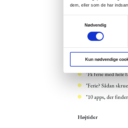
Årstider
dem, eller som de har indsaml
S
"Teknik: Sådan løbe
Nødvendig
a
"10 smukke løberute
m
t
"5 løbejakker, der 
y
k
Kun nødvendige cook
k
Ferier
e
"På ferie med hele f
v
a
"Ferie? Sådan skru
l
g
"10 apps, der finder
Højtider