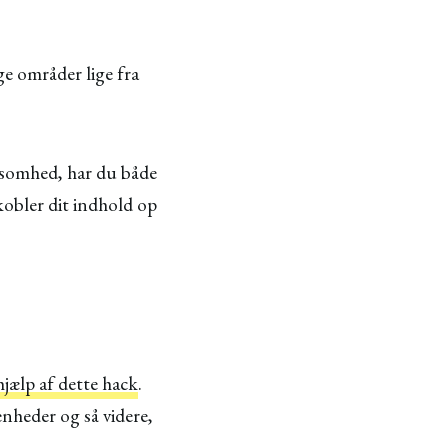
ge områder lige fra
rksomhed, har du både
kobler dit indhold op
hjælp af dette hack
.
enheder og så videre,