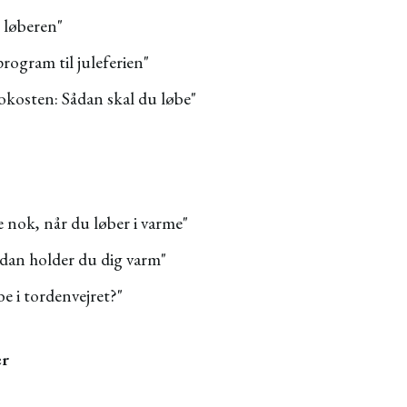
l løberen"
rogram til juleferien"
okosten: Sådan skal du løbe"
 nok, når du løber i varme"
ådan holder du dig varm"
øbe i tordenvejret?"
er