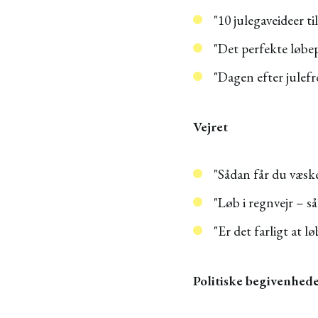
"10 julegaveideer ti
"Det perfekte løbep
"Dagen efter julefr
Vejret
"Sådan får du væske
"Løb i regnvejr – s
"Er det farligt at l
Politiske begivenhed