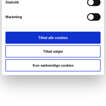
k
Statistik
e
v
Marketing
a
l
g
Tillad alle cookies
Tillad valgte
Kun nødvendige cookies