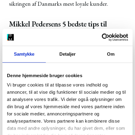
sikringen af Danmarks mest loyale kunder.
Mikkel Pedersens 5 bedste tips til
succes med content marketing
1. Definér din niche
Samtykke
Detaljer
Om
Indenfor hvilket område
Denne hjemmeside bruger cookies
kan dit brand være
Vi bruger cookies til at tilpasse vores indhold og
eksperten, hvem vil I
annoncer, til at vise dig funktioner til sociale medier og til
kommunikere til, og hvad
at analysere vores trafik. Vi deler også oplysninger om
skal modtageren få ud af
din brug af vores hjemmeside med vores partnere inden
for sociale medier, annonceringspartnere og
det?
analysepartnere. Vores partnere kan kombinere disse
data med andre oplysninger, du har givet dem, eller som