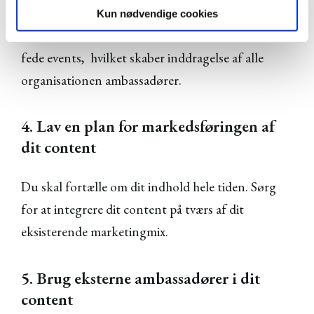
planlægger, hvordan vi via content kan fortælle
Kun nødvendige cookies
om events. Nu kan event-teamet vise verden de
fede events, hvilket skaber inddragelse af alle
organisationen ambassadører.
4. Lav en plan for markedsføringen af
dit content
Du skal fortælle om dit indhold hele tiden. Sørg
for at integrere dit content på tværs af dit
eksisterende marketingmix.
5. Brug eksterne ambassadører i dit
content