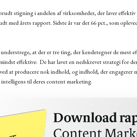
brudt stigning i andelen af virksomheder, der laver effektiv 
t med årets rapport. Sidste år var det 66 pct., som oplevede
t understrege, at der er tre ting, der kendetegner de mest e
ndst effektive: De har lavet en nedskrevet strategi for d
ed at producere nok indhold, og indhold, der engagerer
intelligens til deres content marketing.