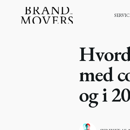
SERVIC
Hvord
med co
og i 2