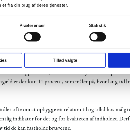
et fra din brug af deres tjenester.
rt måler virksomhederne ikke altid på det, som de gerne vi
øgelser, at brand awareness er et af de absolut vigtigste 
procent, der måler på det.
Præferencer
Statistik
t, at det kan være svært at måle på, men det giver en udfo
awareness. De ved simpelthen ikke, om indsatsen virker.
ies
Tillad valgte
ointe fra rapporten er, at det mest benyttede målepunkt m
engæld er der kun 11 procent, som måler på, hvor lang tid b
ler ofte om at opbygge en relation til og tillid hos målg
tlig indikator for det og for kvaliteten af indholdet. Derf
ang tid de kan fastholde brugerne.