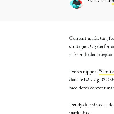
SKREVET AF
Content marketing fort
strategier. Og derfor e
virksomheder arbejder 
I vores rapport
“Conte
danske B2B- og B2C-vi
med deres content mark
Det dykker vi ned i i d
marketing: