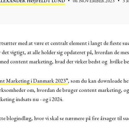
ALEXANDER HØJFELDT LUND
•
06. NOVEMBER 2023
•
3 
sætter med at være et centralt element i langt de fleste s
r det vigtigt, at alle holder sig opdateret på, hvordan de me
med content marketing, hvad der virker bedst og hvilke bes
nt Marketing i Danmark 2023”
, som du kan downloade her
rksomheder om, hvordan de bruger content marketing, og 
eting indsats nu - og i 2024.
ette blogindlæg, hvor vi skal se nærmere på fire årsager til 