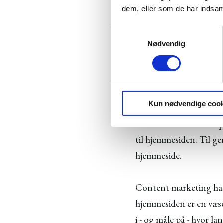
dem, eller som de har indsaml
Men ifølge vores rappo
ved vi fra andre unders
S
viser, at det kun er 18 
Nødvendig
a
m
t
Det skyldes formentlig
y
arbejder på øge brand 
k
Kun nødvendige cook
k
e
En anden interessant p
v
til hjemmesiden. Til g
a
l
hjemmeside.
g
Content marketing hand
hjemmesiden er en væsen
i - og måle på - hvor l