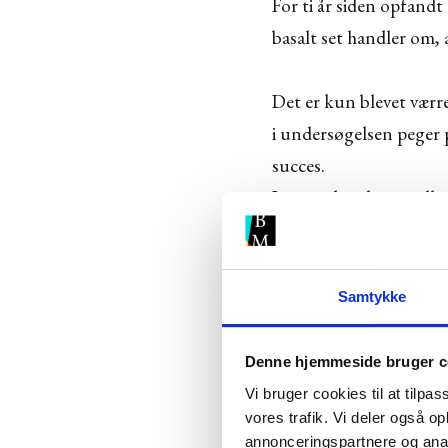
For ti år siden opfan
basalt set handler om,
Det er kun blevet værre
i undersøgelsen peger p
succes.
I en verden, hvor indho
værdi og har en mening
3. Måling
Samtykke
Denne hjemmeside bruger c
Det er alt andet lige n
Vi bruger cookies til at tilpas
ens arbejde performer.
vores trafik. Vi deler også 
annonceringspartnere og anal