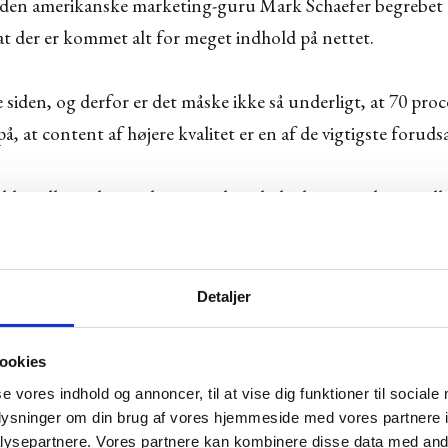
dt den amerikanske marketing-guru Mark Schaefer begrebet
 at der er kommet alt for meget indhold på nettet.
 siden, og derfor er det måske ikke så underligt, at 70 pr
å, at content af højere kvalitet er en af de vigtigste forud
ld er alle steder, er det en nødvendighed, at man laver indh
. Det kan du læse mere om her.
Detaljer
ookies
emmere at få en støre andel af budgetterne, hvis man er i st
se vores indhold og annoncer, til at vise dig funktioner til sociale
oplysninger om din brug af vores hjemmeside med vores partnere i
ysepartnere. Vores partnere kan kombinere disse data med andr