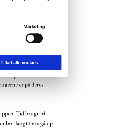
l opnå. For eksempel
mål, men undersøgelsen
Marketing
rdring for dem, som
Tillad alle cookies
ed 52 procent er trafik
rugerne er på deres
ruppen. Tid brugt på
or bør langt flere gå op