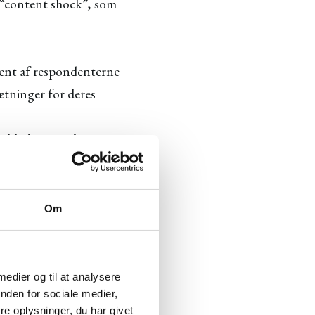
 “content shock”, som
ocent af respondenterne
sætninger for deres
old, der giver læseren
Om
and til at mål, hvordan
 medier og til at analysere
nden for sociale medier,
e oplysninger, du har givet