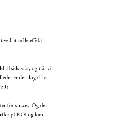
t ved at måle effekt
 til sidste år, og når vi
illedet er der dog ikke
te år.
ter for succes. Og det
måler på ROI og kan