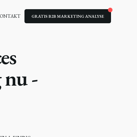
ONTAKT
GRATIS B2B MARKETING ANALYSE
es
 nu -