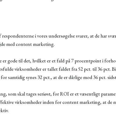
af respondenterne i vores undersøgelse svarer, at de har svær
ejde med content marketing.
 er gode til det, hvilket er et fald på 7 procentpoint i forhold
fulde virksomheder er tallet faldet fra 52 pct. til 36 pct. B
for samtidig synes 32 pct., at de er dårlige mod 36 pct. sids
g, som skal tages seriøst, for ROI er et væsentligt parame
fektive virksomheder inden for content marketing, at de 
ektiv.