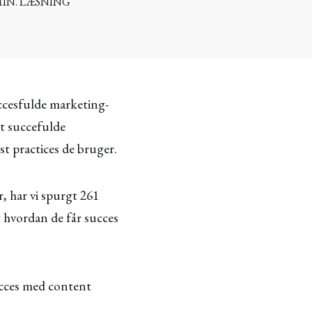
MIN. LÆSNING
uccesfulde marketing-
st succefulde
t practices de bruger.
, har vi spurgt 261
hvordan de får succes
succes med content