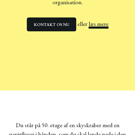
organisation.
eller
læs mere
KONTAKT OS NU
Du står på 50. etage af en skyskraber med en
papirflyver i hånden, som du skal lande nede i den