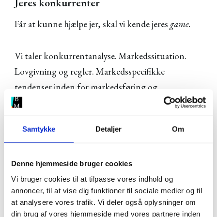
Jeres konkurrenter
Får at kunne hjælpe jer, skal vi kende jeres
game.
Vi taler konkurrentanalyse. Markedssituation.
Lovgivning og regler. Markedsspecifikke
tendenser inden for markedsføring og
kommunikation (hvad virker/hvad virker ikke i
jeres branche). Geografiske forhold og meget
Samtykke
Detaljer
Om
mere.
Denne hjemmeside bruger cookies
Altså den store udredning af jeres marked.
Vi bruger cookies til at tilpasse vores indhold og
annoncer, til at vise dig funktioner til sociale medier og til
Når analysen er færdig, rører vi den sammen med
at analysere vores trafik. Vi deler også oplysninger om
scopet. Nu er det tid til at præsentere jer for
din brug af vores hjemmeside med vores partnere inden