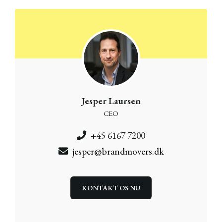
Jesper Laursen
CEO
+45 6167 7200
jesper@brandmovers.dk
KONTAKT OS NU