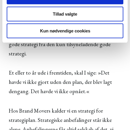
De fleste har deres egen erfaring med en strategi,
Tillad valgte
som aldrig rigtigt forlod startblokkene. Og ja, vi
har også selv været der. Derfor er vi meget
Kun nødvendige cookies
opmærksomme på de forskelle, som adskiller den
gode strategi fra den kun tilsyneladende gode
strategi.
Et eller to år ude i fremtiden, skal I sige: »Det
havde vi ikke gjort uden den plan, der blev lagt
dengang. Det havde vi ikke opnået.«
Hos Brand Movers kalder vi en strategi for
strategiplan. Strategiske anbefalinger står ikke
alene. Anbefalingerne får altid selskab af det, vi