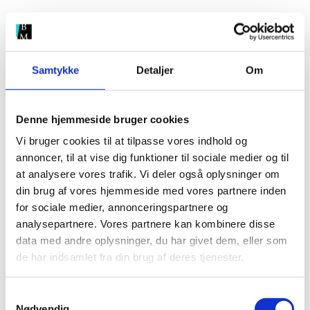
Derfor giver det mening at have en
holdning
Samtykke
Detaljer
Om
Content marketing kan og skal nemlig være med
til at drive din forretning. Pointen er jo at tiltrække
Denne hjemmeside bruger cookies
kunder. Hvordan? Ved at få folk til at huske dit
Vi bruger cookies til at tilpasse vores indhold og
brand, og hvad du fortæller dem.
annoncer, til at vise dig funktioner til sociale medier og til
at analysere vores trafik. Vi deler også oplysninger om
din brug af vores hjemmeside med vores partnere inden
Langt det meste indhold forsøger at ramme det
for sociale medier, annonceringspartnere og
analysepartnere. Vores partnere kan kombinere disse
bredest mulige publikum, og vil derfor ofte ikke
data med andre oplysninger, du har givet dem, eller som
engagere nogen som helst. Indhold, der
de har indsamlet fra din brug af deres tjenester.
præsenterer en holding eller har en mening om et
emne, taler måske til en mindre målgruppe, men
S
Nødvendig