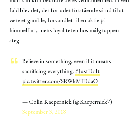
man kan kun beundre deres vedholdenhed. I hvert
fald blev det, der for udenforstående så ud til at
være et gamble, forvandlet til en aktie på
himmelfart, mens loyaliteten hos målgruppen
steg.
Believe in something, even if it means
sacrificing everything.
#JustDoIt
pic.twitter.com/SRWkMIDdaO
— Colin Kaepernick (@Kaepernick7)
September 3, 2018