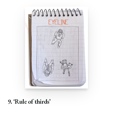
9. ‘Rule of thirds’