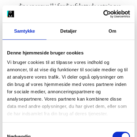
dine spørgsmål i færdigafsluttede sætninger.
Skal de ikke med, bør du instruere
interviewpersonen i at gentage spørgsmål.
Samtykke
Detaljer
Om
6. Væk fra væggen, ud i midten
Denne hjemmeside bruger cookies
Når en person bliver interviewet op af en væg,
Vi bruger cookies til at tilpasse vores indhold og
annoncer, til at vise dig funktioner til sociale medier og til
kommer både væg og baggrund og
at analysere vores trafik. Vi deler også oplysninger om
interviewperson til at stå i fokus, og det bliver
din brug af vores hjemmeside med vores partnere inden
sværere for seeren at fokusere på
for sociale medier, annonceringspartnere og
analysepartnere. Vores partnere kan kombinere disse
interviewpersonen.
data med andre oplysninger, du har givet dem, eller som
de har indsamlet fra din brug af deres tjenester.
Hvis du derimod bevæger interviewpersonen ud i
S
midten af rummet, og skaber visuel dybde, kan du
Nødvendig