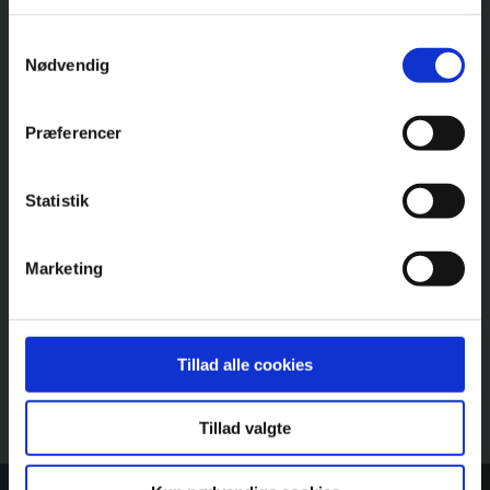
S
Nødvendig
a
m
t
Præferencer
y
k
k
Statistik
e
v
Marketing
a
l
g
Tillad alle cookies
Tillad valgte