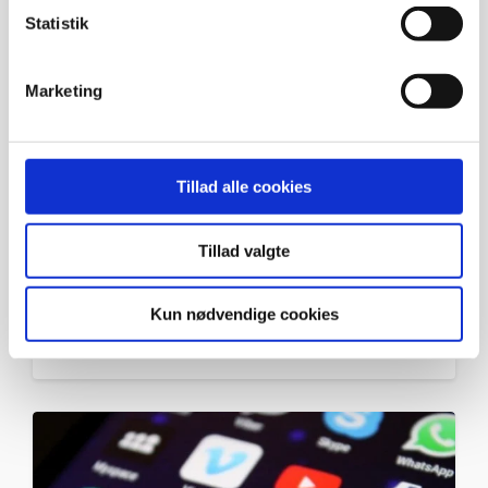
k
Statistik
e
v
Marketing
a
l
g
DISTRIBUTION
Tillad alle cookies
Glem boost – sådan annoncerer
du effektivt med Facebook Ads
Tillad valgte
Manager
Kun nødvendige cookies
21. juni 2019
|
7 min. læsning