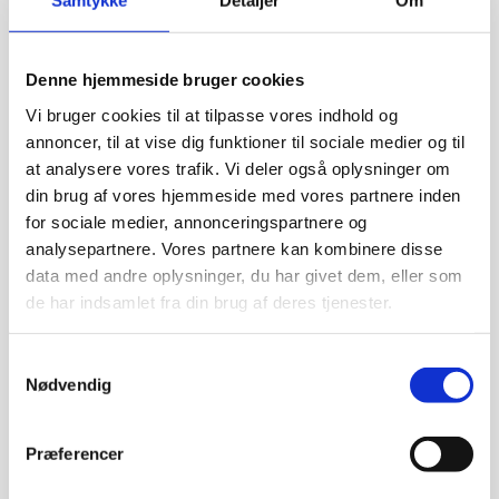
Samtykke
Detaljer
Om
DISTRIBUTION
Denne hjemmeside bruger cookies
Vi bruger cookies til at tilpasse vores indhold og
Sådan annoncerer du på
annoncer, til at vise dig funktioner til sociale medier og til
LinkedIn
at analysere vores trafik. Vi deler også oplysninger om
din brug af vores hjemmeside med vores partnere inden
24. juni 2019
|
4 min. læsning
for sociale medier, annonceringspartnere og
analysepartnere. Vores partnere kan kombinere disse
data med andre oplysninger, du har givet dem, eller som
de har indsamlet fra din brug af deres tjenester.
S
Nødvendig
a
m
t
Præferencer
y
k